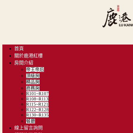
首頁
關於鹿港紅樓
房間介紹
帝王帝后
頂級房
精品房
商務房
R101~R107
R108~R113
R115~R121
R122~R128
R130~R135
餐廳
線上留言詢問